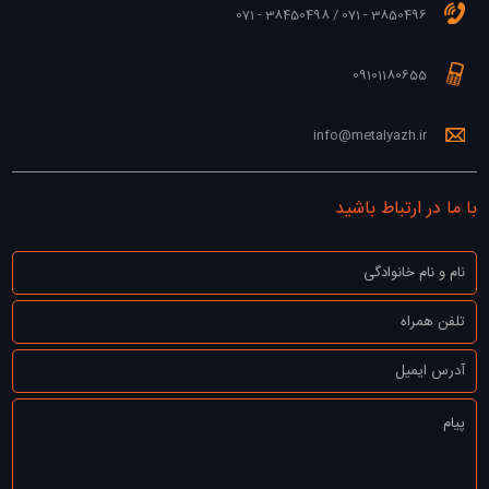
3850496 - 071 / 38450498 - 071
09101180655
info@metalyazh.ir
با ما در ارتباط باشید