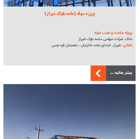
پروژه سوله (ماسه بلوک شیراز)
پروژه ساخت و نصب سوله
مالک: شرکت سهامی ماسه بلوک شیراز
نشانی:
شیراز ، ابتدای جاده خانزنیان ، دهستان قره چمن.
بیشتر بدانید ...