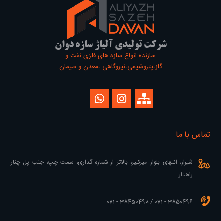
شرکت تولیدی آلیاژ سازه دوان
سازنده انواع سازه های فلزی نفت و
گاز،پتروشیمی،نیروگاهی ،معدن و سیمان
تماس با ما
شیراز، انتهای بلوار امیرکبیر، بالاتر از شماره گذاری، سمت چپ، جنب پل چنار
راهدار
3850496 - 071 / 38450498 - 071