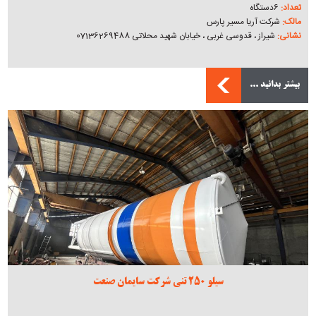
تعداد:
6دستگاه
مالک:
شرکت آریا مسیر پارس
نشانی:
شیراز ، قدوسی غربی ، خیابان شهید محلاتی 07136269488
بیشتر بدانید ...
سیلو 250 تنی شرکت سایمان صنعت