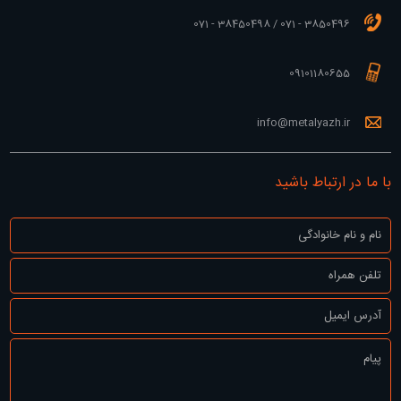
3850496 - 071 / 38450498 - 071
09101180655
info@metalyazh.ir
با ما در ارتباط باشید