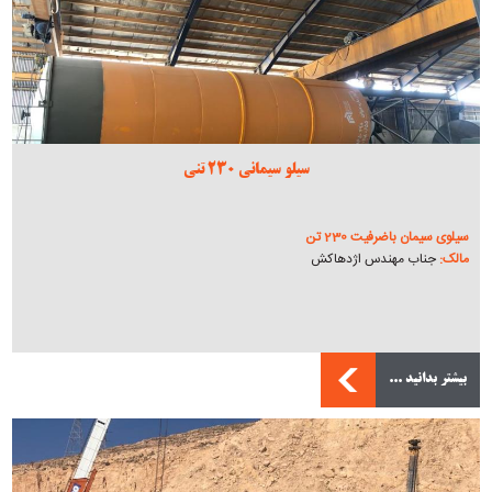
سیلو سیمانی 230 تنی
سیلوی سیمان باضرفیت 230 تن
مالک:
جناب مهندس اژدهاکش
بیشتر بدانید ...