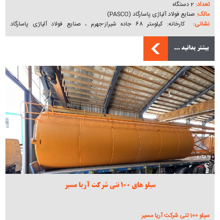
تعداد:
2 دستگاه
مالک:
صنایع فولاد آلیاژی پاسارگاد (PASCO)
نشانی:
کارخانه: کیلومتر 68 جاده شیراز-جهرم ، صنایع فولاد آلیاژی پاسارگاد
07137192000
دفتر مرکزی: تهران، خیابان پاسداران شمالی ، خیابان اقدسیه ، کوچه نسیم ، پلاک 3 ،
بیشتر بدانید ...
ساختمان پاسارگاد
سیلو های 100 تنی شرکت آریا مسیر
سیلو 100 تنی شرکت آریا مسیر