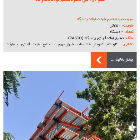
سیلو 250 تنی ذخیره تیتانیم فولاد پاسارگاد
سیلو ذخیره تیتانیم شرکت فولاد پاسارگاد
ظرفیت:
250تن
تعداد:
2 دستگاه
مالک:
صنایع فولاد آلیاژی پاسارگاد (PASCO)
نشانی:
کارخانه: کیلومتر 68 جاده شیراز-جهرم ، صنایع فولاد آلیاژی پاسارگاد
07137192000
دفتر مرکزی: تهران، خیابان پاسداران شمالی ، خیابان اقدسیه ، کوچه نسیم ، پلاک 3 ،
بیشتر بدانید ...
ساختمان پاسارگاد