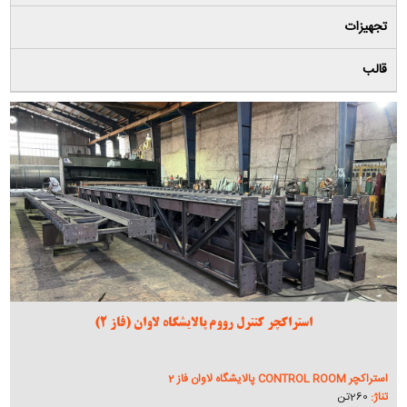
تجهیزات
قالب
استراکچر کنترل رووم پالایشگاه لاوان (فاز 2)
استراکچر CONTROL ROOM پالایشگاه لاوان فاز 2
تناژ:
260تن