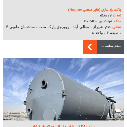
پاکت راه سازی (هاپر صنعتی Hopper)
تعداد:
2 دستگاه
مللک:
شرکت بویر عدالت دنا
نشانی:
دفتر:
شیراز ، معالی‌ آباد ، روبروی پارک ملت ، ساختمان طوبی ۴
، طبقه ۴ ، واحد ۸
فارس ، مرودشت ، جاده جدید سعادت شهر ، سیوند ، تنگه
کارخانه:
خشک
بیشتر بدانید ...