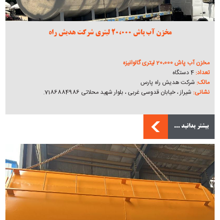
مخزن آب پاش 20،000 لیتری شرکت هدیش راه
مخزن آب پاش 20،000 لیتری گالوانیزه
تعداد:
4 دستگاه
مالک:
شرکت هدیش راه پارس
نشانی:
شیراز ، خیابان قدوسی غربی ، بلوار شهید محلاتی 7186884986.
بیشتر بدانید ...