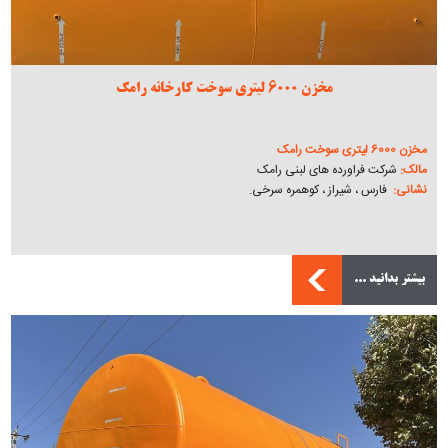
مخزن 6000 لیتری سوخت کارخانه رامک
مخزن 6000 لیتری سوخت رامک
مالک:
شرکت فراورده های لبنی رامک
نشانی:
فارس ، شیراز ، کوهمره سرخی.
بیشتر بدانید ...