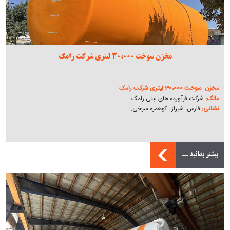
مخزن سوخت 30،000 لیتری شرکت رامک
مخزن سوخت 30،000 لیتری شرکت رامک​
مالک:
شرکت فرآورده های لبنی رامک
نشانی:
فارس، شیراز ، کوهمره سرخی.
بیشتر بدانید ...