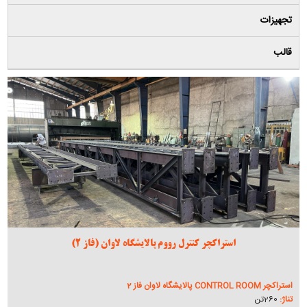
تجهیزات
قالب
استراکچر کنترل رووم پالایشگاه لاوان (فاز 2)
استراکچر CONTROL ROOM پالایشگاه لاوان فاز 2
تناژ:
260تن