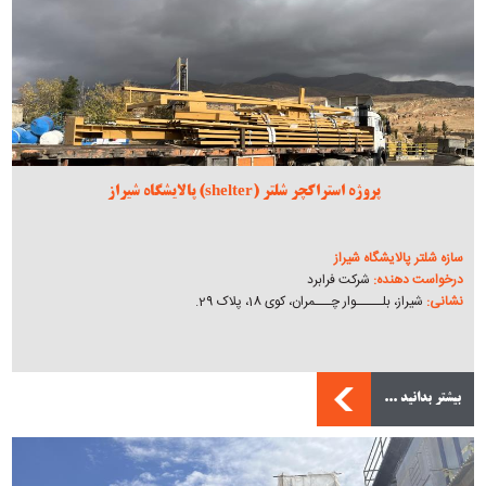
پروژه استراکچر شلتر (shelter) پالایشگاه شیراز
سازه شلتر پالایشگاه شیراز
درخواست دهنده:
شرکت فرابرد
نشانی:
شیراز، بلـــــوار چـــمران، کوی 18، پلاک 29.
بیشتر بدانید ...