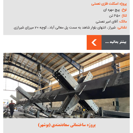
پروژه اسکلت فلزی نعمتی
نوع:
پیچ مهره ای
تناژ:
650 تن
مالک:
آقای امیر نعمتی
نشانی:
شیراز ، انتهای بلوار شاهد به سمت پل معالی آباد ، کوچه 20 میرزای شیرازی.
بیشتر بدانید ...
پروژه ساختمانی سعادتمندی (بوشهر)