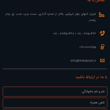
تماس با ما
شیراز، انتهای بلوار امیرکبیر، بالاتر از شماره گذاری، سمت چپ، جنب پل چنار
راهدار
3850496 - 071 / 38450498 - 071
09101180655
info@metalyazh.ir
با ما در ارتباط باشید