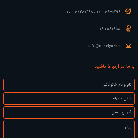
3850496 - 071 / 38450498 - 071
09101180655
info@metalyazh.ir
با ما در ارتباط باشید