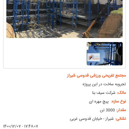
مجتمع تفریحی ورزشی قدوسی شیراز
تجروبه ساخت در این پروژه
مالک:
شرکت سیف بنا
نوع سازه:
پیچ مهره ای
مقدار:
3000 تن
نشانی:
شیراز - خیابان قدوسی غربی.
1400/12/07 - 17:48:07