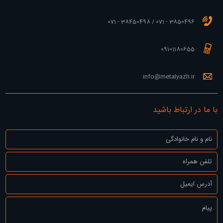
3850496 - 071 / 38450498 - 071
09101180655
info@metalyazh.ir
با ما در ارتباط باشید