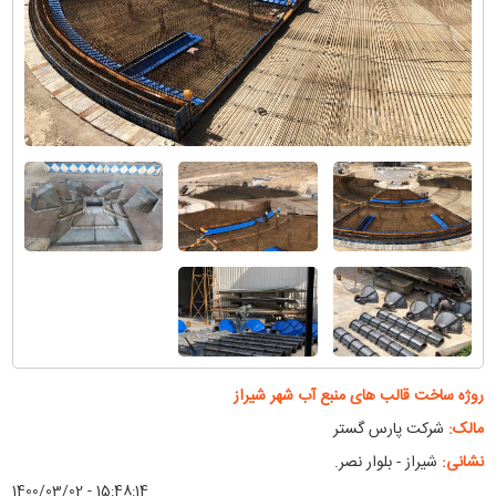
روژه ساخت قالب های منبع آب شهر شیراز
مالک:
شرکت پارس گستر
نشانی:
شیراز - بلوار نصر.
1400/03/02 - 15:48:14