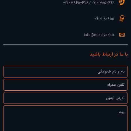
3850496 - 071 / 38450498 - 071
09101180655
info@metalyazh.ir
با ما در ارتباط باشید