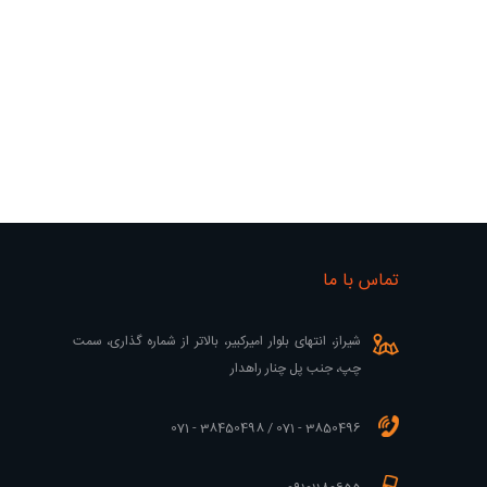
تماس با ما
شیراز، انتهای بلوار امیرکبیر، بالاتر از شماره گذاری، سمت
چپ، جنب پل چنار راهدار
3850496 - 071 / 38450498 - 071