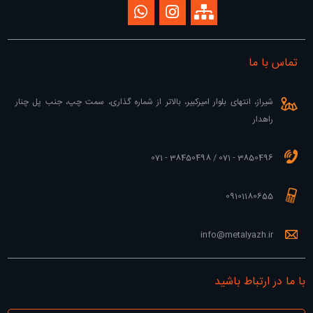
تماس با ما
شیراز، انتهای بلوار امیرکبیر، بالاتر از شماره گذاری، سمت چپ، جنب پل چنار
راهدار
3850496 - 071 / 38450498 - 071
09101180655
info@metalyazh.ir
با ما در ارتباط باشید