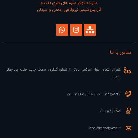
سازنده انواع سازه های فلزی نفت و
گاز،پتروشیمی،نیروگاهی ،معدن و سیمان
تماس با ما
شیراز، انتهای بلوار امیرکبیر، بالاتر از شماره گذاری، سمت چپ، جنب پل چنار
راهدار
3850496 - 071 / 38450498 - 071
09101180655
info@metalyazh.ir