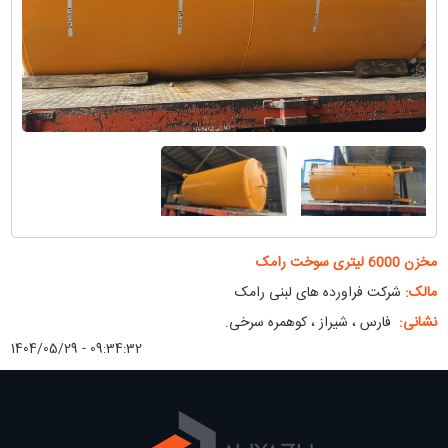
مخزن 6000 لیتری سوخت رامک
مالک:
شرکت فراورده های لبنی رامک
نشانی:
فارس ، شیراز ، کوهمره سرخی.
1404/05/29 - 09:34:32