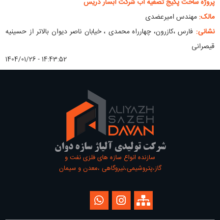
پروژه ساخت پکیج تصفیه آب شرکت آبسار دریس
مالک:
مهندس امیرعضدی
نشانی:
فارس ،کازرون، چهارراه محمدی ، خیابان ناصر دیوان بالاتر از حسینیه
قیصرانی
1404/01/26 - 14:43:52
شرکت تولیدی آلیاژ سازه دوان
سازنده انواع سازه های فلزی نفت و
گاز،پتروشیمی،نیروگاهی ،معدن و سیمان