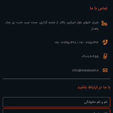
تماس با ما
شیراز، انتهای بلوار امیرکبیر، بالاتر از شماره گذاری، سمت چپ، جنب پل چنار
راهدار
3850496 - 071 / 38450498 - 071
09101180655
info@metalyazh.ir
با ما در ارتباط باشید